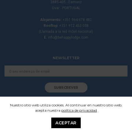
3885-405 - Esmoriz
Ovar - PORTUGAL
Alojamiento:
+351 964 678 482
Rooftop:
+351 912 453 038
(Llamada a la red móvil nacional)
E.
info@behappylodge.com
NEWSLETTER
Nuestro sitio web utiliza cookies. Al continuar en nuestro sitio web,
acepta nuestra
política de privacidad
Behappy - Lodge & Brunch
© 2021. Todos los derechos reservados.
Términos y Condiciones
|
Política de privacidad
ACEPTAR
|
Libro de reclamaciones