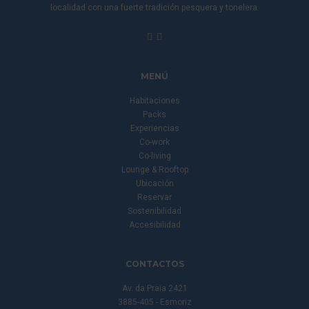
localidad con una fuerte tradición pesquera y tonelera.
MENÚ
Habitaciones
Packs
Experiencias
Co-work
Co-living
Lounge & Rooftop
Ubicación
Reservar
Sostenibilidad
Accesibilidad
CONTACTOS
Av. da Praia 2421
3885-405 - Esmoriz